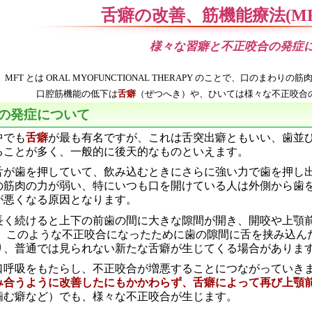
舌癖の改善、筋機能療法(MF
様々な習癖と不正咬合の発症
T とは ORAL MYOFUNCTIONAL THERAPY のことで、口のま
口腔筋機能の低下は
舌癖
（ぜつへき）や、ひいては様々な不正咬合
の発症について
中でも
舌癖
が最も有名ですが、これは舌突出癖ともいい、歯並
ることが多く、一般的に後天的なものといえます。
舌が歯を押していて、飲み込むときにさらに強い力で歯を押し
の筋肉の力が弱い、特にいつも口を開けている人は外側から歯
が悪くなる原因となります。
長く続けると上下の前歯の間に大きな隙間が開き、開咬や上顎
に、このような不正咬合になったために歯の隙間に舌を挟み込ん
り、普通では見られない新たな舌癖が生じてくる場合がありま
口呼吸をもたらし、不正咬合が増悪することにつながっていきま
み合うように改善したにもかかわらず、舌癖によって再び上顎
噛む癖など）でも、様々な不正咬合が生じます。