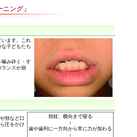
ーニング」
ています。これ
分な子どもたち
―噛み砕く・す
バランスが崩
頬杖、横向きで寝る
や頬など口
↓
ら圧をかけ
歯や歯列に一方向から常に力が加わる
↓